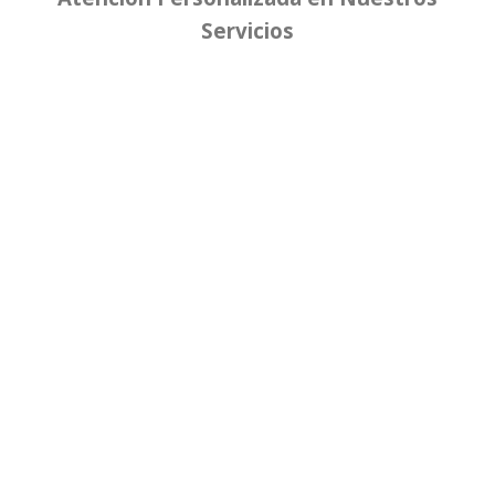
Servicios
Vuelo directo, viaje redondo, Traslados
aeropuerto-hotel-aeropuerto, Hospedaje en el
hotel seleccionado. Todas las Comidas y
Bebidas Ilimitadas!!!
Cancun-Riviera
Maya
Paquetes Vacacionales a las Mejores Playas y
Destinos, Nacionales e Internacionales. De