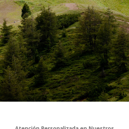
Seguridad
y
Confianza
Atención
Personalizada
en
Nuestros