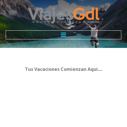
Todo Incluido ViajesGdl
Nosotros
Tus
Vacaciones
Comienzan
Aqui....
Promociones
Contacto